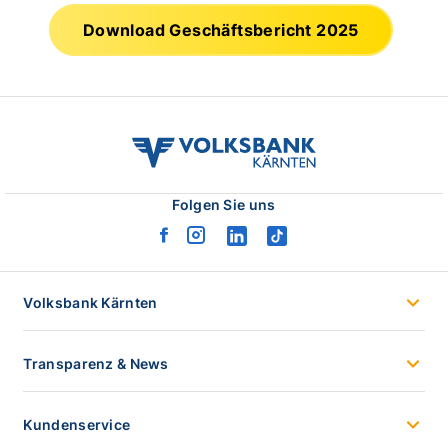
Download Geschäftsbericht 2025
volksbank
kaernten
logo
Folgen Sie uns
facebook
instagram
linkedin
tiktok
logo
logo
logo
logo
Volksbank Kärnten
Transparenz & News
Kundenservice