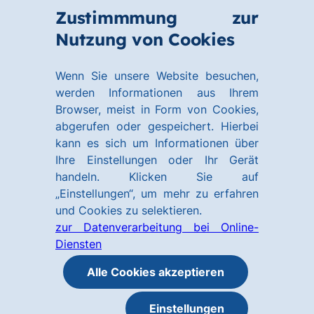
Zum
Zum
Zustimmmung zur
Hauptinhalt
Footer
Link
Nutzung von Cookies
Menü
springen
springen
zur
öffnen
Homepage
Wenn Sie unsere Website besuchen,
werden Informationen aus Ihrem
Browser, meist in Form von Cookies,
abgerufen oder gespeichert. Hierbei
kann es sich um Informationen über
Ihre Einstellungen oder Ihr Gerät
handeln. Klicken Sie auf
„Einstellungen“, um mehr zu erfahren
und Cookies zu selektieren.
zur Datenverarbeitung bei Online-
Diensten
Alle Cookies akzeptieren
Einstellungen