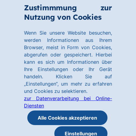
Zum
Zum
Zustimmmung zur
Hauptinhalt
Footer
Link
Nutzung von Cookies
Menü
springen
springen
zur
öffnen
Homepage
Wenn Sie unsere Website besuchen,
werden Informationen aus Ihrem
Browser, meist in Form von Cookies,
abgerufen oder gespeichert. Hierbei
kann es sich um Informationen über
Ihre Einstellungen oder Ihr Gerät
handeln. Klicken Sie auf
„Einstellungen“, um mehr zu erfahren
und Cookies zu selektieren.
zur Datenverarbeitung bei Online-
Diensten
Alle Cookies akzeptieren
Einstellungen