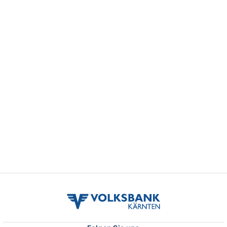
volksbank
kaernten
logo