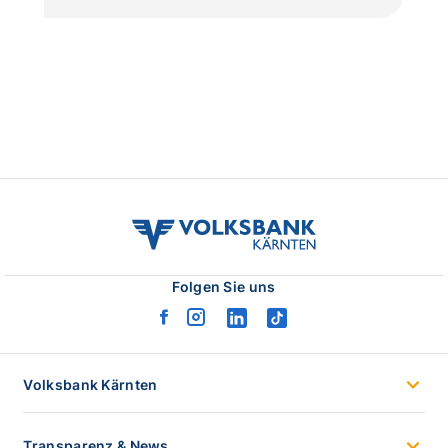
volksbank
kaernten
logo
Folgen Sie uns
facebook
instagram
linkedin
tiktok
logo
logo
logo
logo
Volksbank Kärnten
Transparenz & News