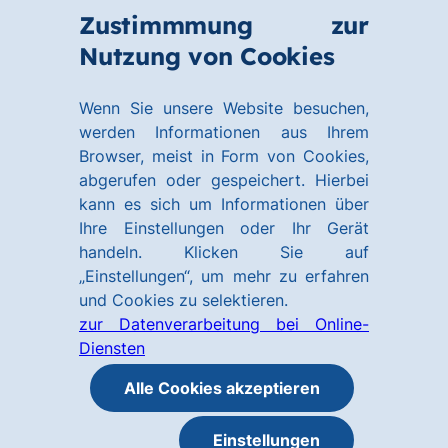
Zum
Zum
Zustimmmung zur
Hauptinhalt
Footer
Link
Nutzung von Cookies
Menü
springen
springen
zur
öffnen
Homepage
Wenn Sie unsere Website besuchen,
werden Informationen aus Ihrem
Browser, meist in Form von Cookies,
abgerufen oder gespeichert. Hierbei
kann es sich um Informationen über
Ihre Einstellungen oder Ihr Gerät
handeln. Klicken Sie auf
„Einstellungen“, um mehr zu erfahren
und Cookies zu selektieren.
zur Datenverarbeitung bei Online-
Diensten
Alle Cookies akzeptieren
Einstellungen