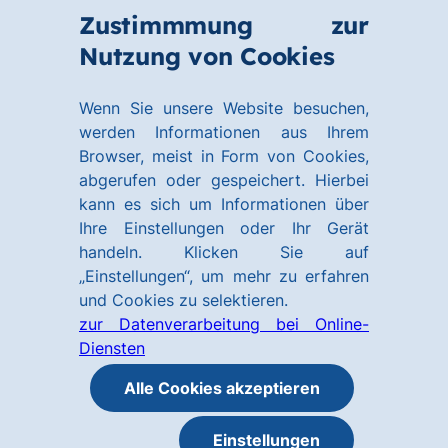
Zum
Zum
Zustimmmung zur
Hauptinhalt
Footer
Link
Nutzung von Cookies
Menü
springen
springen
zur
öffnen
Homepage
Wenn Sie unsere Website besuchen,
werden Informationen aus Ihrem
Browser, meist in Form von Cookies,
abgerufen oder gespeichert. Hierbei
kann es sich um Informationen über
Ihre Einstellungen oder Ihr Gerät
handeln. Klicken Sie auf
„Einstellungen“, um mehr zu erfahren
und Cookies zu selektieren.
zur Datenverarbeitung bei Online-
Diensten
Alle Cookies akzeptieren
Einstellungen