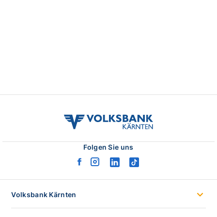
volksbank
kaernten
logo
Folgen Sie uns
facebook
instagram
linkedin
tiktok
logo
logo
logo
logo
Volksbank Kärnten