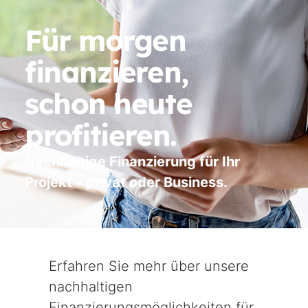
Für morgen
finanzieren,
schon heute
profitieren.
Nachhaltige Finanzierung für Ihr
Projekt – privat oder Business.
Erfahren Sie mehr über unsere
nachhaltigen
Finanzierungsmöglichkeiten für