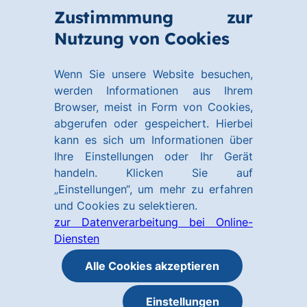
Zum
Zum
Zustimmmung zur
Hauptinhalt
Footer
Link
Nutzung von Cookies
Menü
springen
springen
zur
öffnen
Homepage
Wenn Sie unsere Website besuchen,
werden Informationen aus Ihrem
Browser, meist in Form von Cookies,
abgerufen oder gespeichert. Hierbei
kann es sich um Informationen über
Ihre Einstellungen oder Ihr Gerät
handeln. Klicken Sie auf
„Einstellungen“, um mehr zu erfahren
und Cookies zu selektieren.
zur Datenverarbeitung bei Online-
Diensten
Alle Cookies akzeptieren
Einstellungen