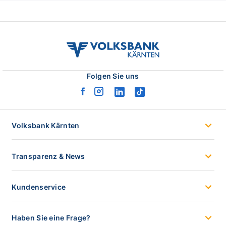
volksbank
kaernten
logo
Folgen Sie uns
facebook
instagram
linkedin
tiktok
logo
logo
logo
logo
Volksbank Kärnten
Transparenz & News
Kundenservice
Haben Sie eine Frage?