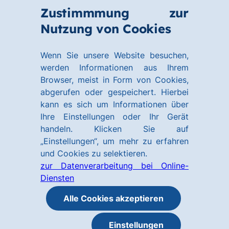
Zum
Zum
Zustimmmung zur
Hauptinhalt
Footer
Link
Nutzung von Cookies
Menü
springen
springen
zur
öffnen
Homepage
Wenn Sie unsere Website besuchen,
werden Informationen aus Ihrem
Browser, meist in Form von Cookies,
abgerufen oder gespeichert. Hierbei
kann es sich um Informationen über
Ihre Einstellungen oder Ihr Gerät
handeln. Klicken Sie auf
„Einstellungen“, um mehr zu erfahren
und Cookies zu selektieren.
zur Datenverarbeitung bei Online-
Diensten
Alle Cookies akzeptieren
Einstellungen