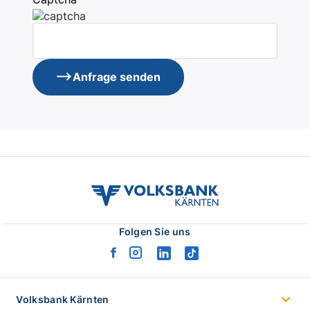
Anfrage senden
volksbank
kaernten
logo
Folgen Sie uns
facebook
instagram
linkedin
tiktok
logo
logo
logo
logo
Volksbank Kärnten