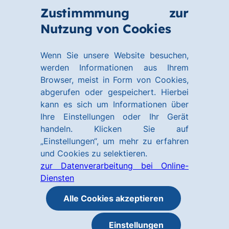
Zum
Zum
Zustimmmung zur
Hauptinhalt
Footer
Link
Nutzung von Cookies
Menü
springen
springen
zur
öffnen
Homepage
Wenn Sie unsere Website besuchen,
werden Informationen aus Ihrem
Browser, meist in Form von Cookies,
abgerufen oder gespeichert. Hierbei
kann es sich um Informationen über
Ihre Einstellungen oder Ihr Gerät
handeln. Klicken Sie auf
„Einstellungen“, um mehr zu erfahren
und Cookies zu selektieren.
zur Datenverarbeitung bei Online-
Diensten
Alle Cookies akzeptieren
Einstellungen