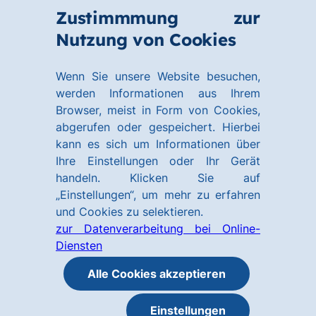
Zum
Zum
Zustimmmung zur
Hauptinhalt
Footer
Link
Nutzung von Cookies
Menü
springen
springen
zur
öffnen
Homepage
Wenn Sie unsere Website besuchen,
werden Informationen aus Ihrem
Browser, meist in Form von Cookies,
abgerufen oder gespeichert. Hierbei
kann es sich um Informationen über
Ihre Einstellungen oder Ihr Gerät
handeln. Klicken Sie auf
„Einstellungen“, um mehr zu erfahren
und Cookies zu selektieren.
zur Datenverarbeitung bei Online-
Diensten
Alle Cookies akzeptieren
Einstellungen